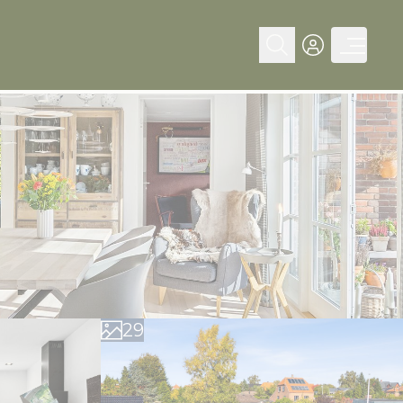
0
1
2
3
4
5
6
0
7
1
8
2
9
3
4
5