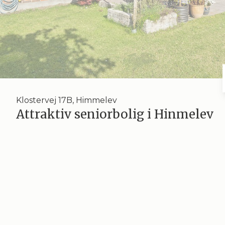
Klostervej 17B, Himmelev
Attraktiv seniorbolig i Hinmelev
På en eftertragtet adresse i Himmelev med gåafstan
nøglerne til dette rummelige og velholdte rækkeh
over 122 veldisponerede kvadratmeter og er perfekt 
giver jer et åbent opholdsrum med et smagfuldt køkk
har hems, et bryggers, et badeværelse og et gæsteto
er let at holde, samt en sydvendt terrasse til målti
til bussen mod Roskilde centrum, ligesom I nemt tilgå
skole.