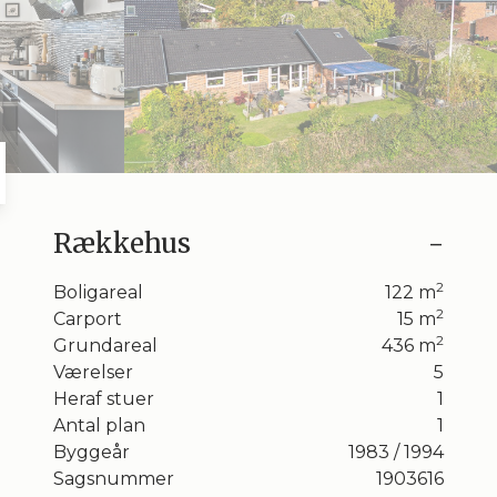
6
7
8
9
Rækkehus
-
tage
2
Boligareal
122
m
r
2
Carport
15
m
gen
2
Grundareal
436
m
o
Værelser
5
der
Heraf stuer
1
tand
Antal plan
1
Byggeår
1983
/ 1994
Sagsnummer
1903616