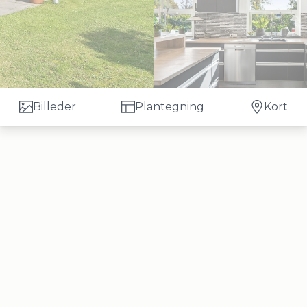
Billeder
Plantegning
Kort
d til Roskilde Havn har I netop nu mulighed for at over
us uden trapper, opvarmet med gulvvarme. Huset råde
som seniorbolig eller til den mindre familie. Planløsnin
en og en lys stue i ét, fire regulære værelser, hvoraf t
ilet. Udenfor har I fornøjelsen af en overskuelig have, 
der under åben himmel. Fra jeres nye hjem er der kort afs
r alt fra indkøb og idrætsfaciliteter til børnepasning og