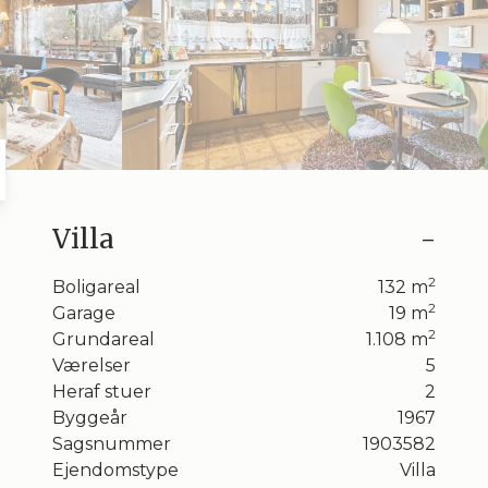
Villa
-
trup
2
Boligareal
132
m
2
udgang
Garage
19
m
2
Grundareal
1.108
m
Værelser
5
Heraf stuer
2
Byggeår
1967
Sagsnummer
1903582
Ejendomstype
Villa