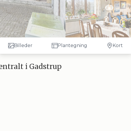
Billeder
Plantegning
Kort
entralt i Gadstrup
a Roskilde centrum, så er her en oplagt mulighed. Her er gå-afstand til indkøb og Gads
, 3 gode værelser, bad/toilet, stort køkken med udgang til bryggers, vinkelstue med 
gsrum/værksted. Boligen trænger til en del istandsættelse.