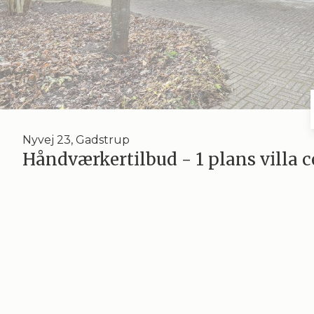
Nyvej 23, Gadstrup
Håndværkertilbud - 1 plans villa c
Håndværkertilbud
. Vil du bo centralt i Gadstrup, blot ti minutters kørsel fr
Station med togforbindelse til Roskilde. Villaen indeholder: Entre, bad/toilet
til vestvendt terrasse. Hertil kommer garage med stort disponibelt opbevarin