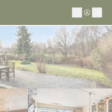
0
1
2
3
4
5
6
7
8
9