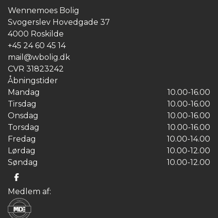
medfølger i øvrigt egen parkeringsplads, hvor der
Wennemoes Bolig
kan installeres ladestander.
Svogerslev Hovedgade 37
4000
Roskilde
+45 24 60 45 14
mail@wbolig.dk
CVR
31823242
Åbningstider
Mandag
10.00-16.00
Tirsdag
10.00-16.00
Onsdag
10.00-16.00
Torsdag
10.00-16.00
Fredag
10.00-14.00
Lørdag
10.00-12.00
Søndag
10.00-12.00
Medlem af: